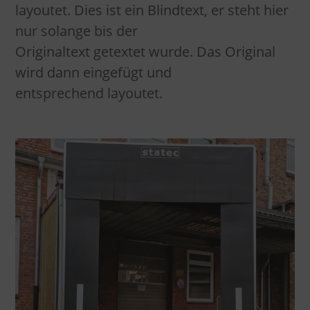
Wartung und Prüfung
layoutet. Dies ist ein Blindtext, er steht hier
Hydraulische Vorschub
Torabdichtungen
nur solange bis der
Referenz Mercedes
Originaltext getextet wurde. Das Original
Hydraulische Klappkeil
Industrietore
Referenz Gebr. Heinemann
wird dann eingefügt und
ISO Verladeschleusen
Hubtische
entsprechend layoutet.
Referenz Steinway & Sons
Mech. Überladebrücken
Zubehör
Kontakt