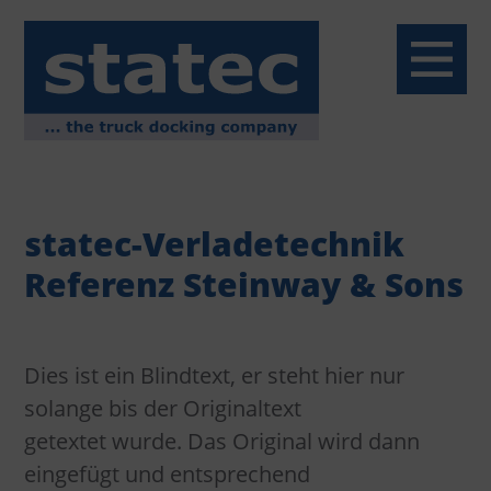
Menü
Home
statec-Verladetechnik
Über uns
Referenz Steinway & Sons
Service
Dies ist ein Blindtext, er steht hier nur
Reparaturservice
Produkte
solange bis der Originaltext
getextet wurde. Das Original wird dann
Montageservice
Überladebrücken
Referenzen
eingefügt und entsprechend