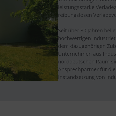
leistungsstarke Verladea
reibungslosen Verladev
Seit über 30 Jahren beli
hochwertigen Industrie
dem dazugehörigen Zub
Unternehmen aus Indus
norddeutschen Raum sin
Ansprechpartner für die
Instandsetzung von Ind