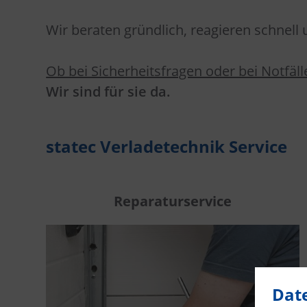
Wir beraten gründlich, reagieren schnell
Ob bei Sicherheitsfragen oder bei Notfäll
Wir sind für sie da.
statec Verladetechnik Service
Reparaturservice
Dat