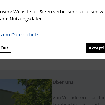
sere Website für Sie zu verbessern, erfassen wi
yme Nutzungsdaten.
 zum Datenschutz
-Out
Akzepti
Über uns
Von Verladetoren bis hi
Torabdichtungen und Lo