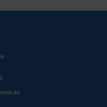
24
53
chnik.de