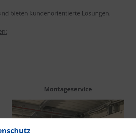
 und bieten kundenorientierte Lösungen.
en:
Montageservice
enschutz