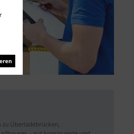
r
eren
n zu Überladebrücken,
adhouses – gut konstruierte und