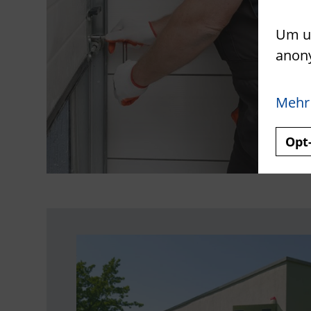
Um un
anon
Mehr
Opt