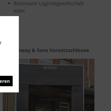
Rossmann Logistikgesellschaft
mbH
r
Steinway & Sons Vorsatzschleuse
eren