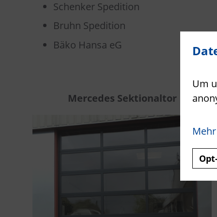
Schenker Spedition
Bruhn Spedition
Bäko Hansa eG
Dat
Um un
Mercedes Sektionaltor
anon
Mehr
Opt