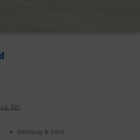
d
.a. für:
Steinway & Sons