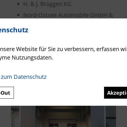
H. & J. Brüggen KG
Nord-Ostsee Automobile GmbH &
Co. KG
enschutz
Sovereig n Aircargo Services GmbH
sere Website für Sie zu verbessern, erfassen wi
Gebr. Heinemann Vorsatzschleuse
yme Nutzungsdaten.
 zum Datenschutz
-Out
Akzepti